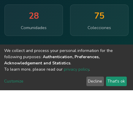
28
75
Comunidades
Colecciones
Síguenos en todas nuestras redes sociales
We collect and process your personal information for the
following purposes:
Authentication, Preferences,
Acknowledgement and Statistics
.
To learn more, please read our
privacy policy
.
Customize
Decline
That's ok
© 2026 UNCP - Todos los derechos reservados.
Términos de Uso
Política de Privacidad
Accesibilidad
Contacto
Acceso Abierto