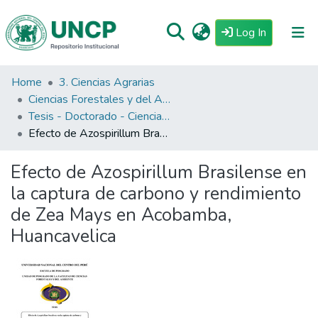
(current)
Log In
Home
3. Ciencias Agrarias
Repositorio
Ciencias Forestales y del Ambiente
Tutoriales
Tesis - Doctorado - Ciencias Forestales y del Ambiente
Efecto de Azospirillum Brasilense en la captura de carbono y rendimiento de Zea Mays en Acobamba, Huancavelica
Reglamento
Estadisticas
Efecto de Azospirillum Brasilense en
la captura de carbono y rendimiento
de Zea Mays en Acobamba,
Huancavelica