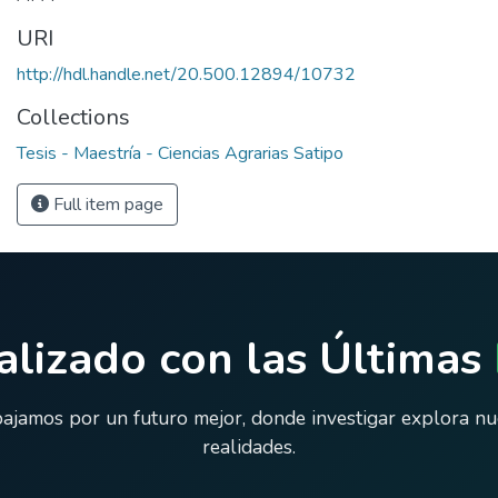
URI
http://hdl.handle.net/20.500.12894/10732
Collections
Tesis - Maestría - Ciencias Agrarias Satipo
Full item page
lizado con las Últimas
ajamos por un futuro mejor, donde investigar explora n
realidades.