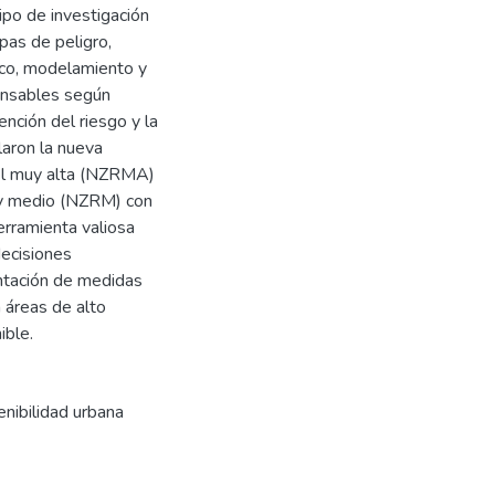
tipo de investigación
pas de peligro,
uico, modelamiento y
ensables según
ención del riesgo y la
laron la nueva
vel muy alta (NZRMA)
 y medio (NZRM) con
rramienta valiosa
decisiones
entación de medidas
n áreas de alto
ible.
nibilidad urbana