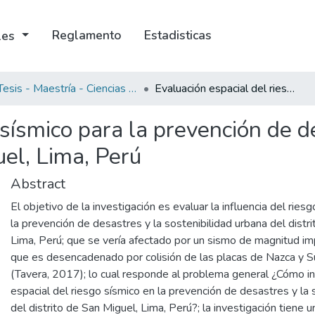
Reglamento
Estadisticas
ales
Tesis - Maestría - Ciencias Agrarias Satipo
Evaluación espacial del riesgo sísmico para la prevención de desastres y sostenibilidad urbana del distrito de San Miguel, Lima, Perú
 sísmico para la prevención de d
uel, Lima, Perú
Abstract
El objetivo de la investigación es evaluar la influencia del riesg
la prevención de desastres y la sostenibilidad urbana del distr
Lima, Perú; que se vería afectado por un sismo de magnitud i
que es desencadenado por colisión de las placas de Nazca y 
(Tavera, 2017); lo cual responde al problema general ¿Cómo in
espacial del riesgo sísmico en la prevención de desastres y la 
del distrito de San Miguel, Lima, Perú?; la investigación tiene 