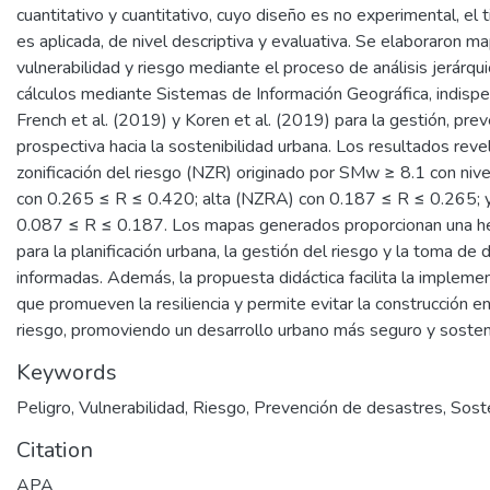
cuantitativo y cuantitativo, cuyo diseño es no experimental, el 
es aplicada, de nivel descriptiva y evaluativa. Se elaboraron ma
vulnerabilidad y riesgo mediante el proceso de análisis jerárq
cálculos mediante Sistemas de Información Geográfica, indisp
French et al. (2019) y Koren et al. (2019) para la gestión, prev
prospectiva hacia la sostenibilidad urbana. Los resultados reve
zonificación del riesgo (NZR) originado por SMw ≥ 8.1 con ni
con 0.265 ≤ R ≤ 0.420; alta (NZRA) con 0.187 ≤ R ≤ 0.265;
0.087 ≤ R ≤ 0.187. Los mapas generados proporcionan una he
para la planificación urbana, la gestión del riesgo y la toma de 
informadas. Además, la propuesta didáctica facilita la implem
que promueven la resiliencia y permite evitar la construcción e
riesgo, promoviendo un desarrollo urbano más seguro y sosten
Keywords
Peligro
,
Vulnerabilidad
,
Riesgo
,
Prevención de desastres
,
Soste
Citation
APA