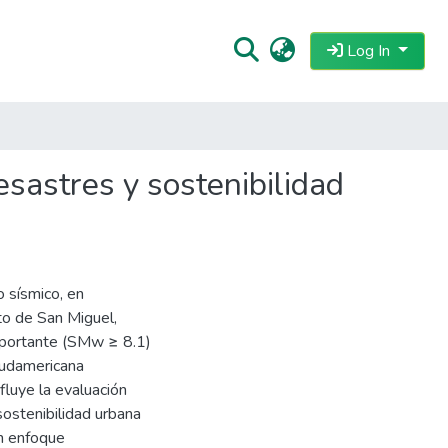
Log In
esastres y sostenibilidad
o sísmico, en
ito de San Miguel,
mportante (SMw ≥ 8.1)
Sudamericana
fluye la evaluación
sostenibilidad urbana
un enfoque