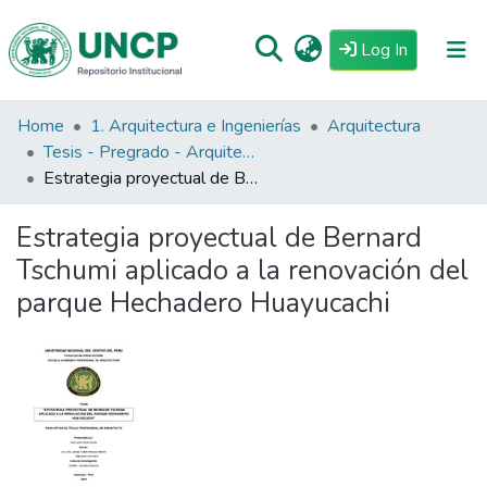
(current)
Log In
Home
1. Arquitectura e Ingenierías
Arquitectura
Repositorio
Tesis - Pregrado - Arquitectura
Tutoriales
Estrategia proyectual de Bernard Tschumi aplicado a la renovación del parque Hechadero Huayucachi
Reglamento
Estrategia proyectual de Bernard
Estadisticas
Tschumi aplicado a la renovación del
parque Hechadero Huayucachi