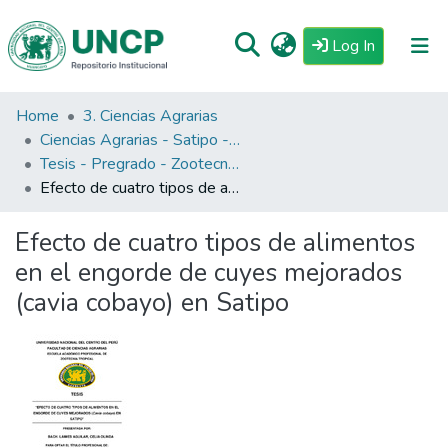
(current)
Log In
Home
3. Ciencias Agrarias
Repositorio
Ciencias Agrarias - Satipo - Zootecnia Tropical
Tutoriales
Tesis - Pregrado - Zootecnia Tropical - Satipo
Efecto de cuatro tipos de alimentos en el engorde de cuyes mejorados (cavia cobayo) en Satipo
Reglamento
Estadisticas
Efecto de cuatro tipos de alimentos
en el engorde de cuyes mejorados
(cavia cobayo) en Satipo