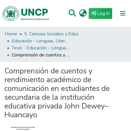
(current)
Log In
Home
5. Ciencias Sociales y Educación
Repositorio
Educación - Lenguas, Literatura y Comunicación
Tutoriales
Tesis - Educación - Lenguas, Literatura y Comunicación
Comprensión de cuentos y rendimiento académico de comunicación en estudiantes de secundaria de la institución educativa privada John Dewey– Huancayo
Reglamento
Estadisticas
Comprensión de cuentos y
rendimiento académico de
comunicación en estudiantes de
secundaria de la institución
educativa privada John Dewey–
Huancayo