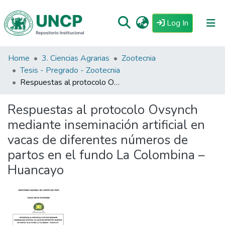
(current)
Log In
Home
3. Ciencias Agrarias
Zootecnia
Repositorio
Tesis - Pregrado - Zootecnia
Tutoriales
Respuestas al protocolo Ovsynch mediante inseminación artificial en vacas de diferentes números de partos en el fundo La Colombina – Huancayo
Reglamento
Respuestas al protocolo Ovsynch
Estadisticas
mediante inseminación artificial en
vacas de diferentes números de
partos en el fundo La Colombina –
Huancayo