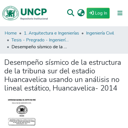
(current)
Log In
Home
1. Arquitectura e Ingenierías
Ingeniería Civil
Repositorio
Tesis - Pregrado - Ingeniería Civil
Tutoriales
Desempeño sísmico de la estructura de la tribuna sur del estadio Huancavelica usando un análisis no lineal estático, Huancavelica- 2014
Reglamento
Desempeño sísmico de la estructura
Estadisticas
de la tribuna sur del estadio
Huancavelica usando un análisis no
lineal estático, Huancavelica- 2014