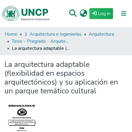
(current)
Log In
Home
1. Arquitectura e Ingenierías
Arquitectura
Repositorio
Tesis - Pregrado - Arquitectura
Tutoriales
La arquitectura adaptable (flexibilidad en espacios arquitectónicos) y su aplicación en un parque temático cultural
Reglamento
La arquitectura adaptable
Estadisticas
(flexibilidad en espacios
arquitectónicos) y su aplicación en
un parque temático cultural