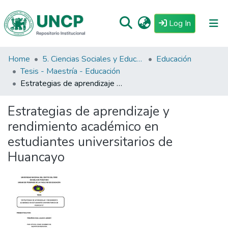
(current)
Log In
Home
5. Ciencias Sociales y Educación
Educación
Repositorio
Tesis - Maestría - Educación
Tutoriales
Estrategias de aprendizaje y rendimiento académico en estudiantes universitarios de Huancayo
Reglamento
Estrategias de aprendizaje y
Estadisticas
rendimiento académico en
estudiantes universitarios de
Huancayo