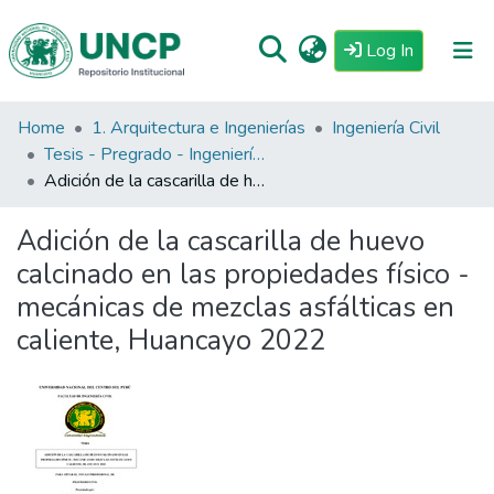
(current)
Log In
Home
1. Arquitectura e Ingenierías
Ingeniería Civil
Repositorio
Tesis - Pregrado - Ingeniería Civil
Tutoriales
Adición de la cascarilla de huevo calcinado en las propiedades físico - mecánicas de mezclas asfálticas en caliente, Huancayo 2022
Reglamento
Adición de la cascarilla de huevo
Estadisticas
calcinado en las propiedades físico -
mecánicas de mezclas asfálticas en
caliente, Huancayo 2022